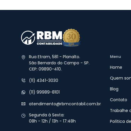
Rua Etram, 581 - Planalto.
Menu
São Bernardo do Campo - SP.
Home
CEP: 09890-410.
Quem so
(11) 4341-3030
Blog
(11) 99989-8101
Contato
atendimento@rbmcontabil.com.br​
Trabalhe 
Segunda à Sexta:
08h - 12h / 13h - 17:48h
Política d