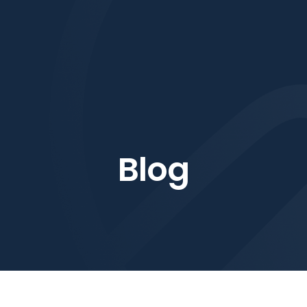
rviços
Ferramentas
Blog
Contato
Certificado
B
l
o
g