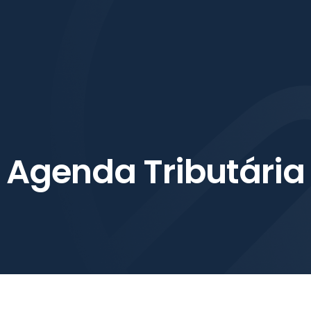
rviços
Ferramentas
Blog
Contato
Certificado
A
g
e
n
d
a
T
r
i
b
u
t
á
r
i
a