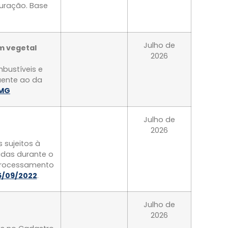
uração. Base
Julho de
em vegetal
2026
bustíveis e
uente ao da
/MG
Julho de
2026
 sujeitos à
tidas durante o
 processamento
15/09/2022
.
Julho de
2026