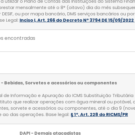
a utilizar o Plano de Contas das Instituições do Sistema Fina
 prestar mensalmente até o 8° (oitavo) dia do mês subseque
r DESIF, ou por mapa bancário, DMS serviços bancários ou p
se Legal:
Inciso I, Art. 266 do Decreto Nº 3794 DE 15/09/2022
s encontradas
 - Bebidas, Sorvetes e acessórios ou componentes
l de Informação e Apuração do ICMS Substituição Tributária 
tituto que realizar operações com água mineral ou potável, c
rantes, sorvete e acessórios ou componentes, até o dia 9 (no
 ao das operações. Base legal:
§ 1º, Art. 228 do RICMS/PR
DAPI - Demais atacadistas