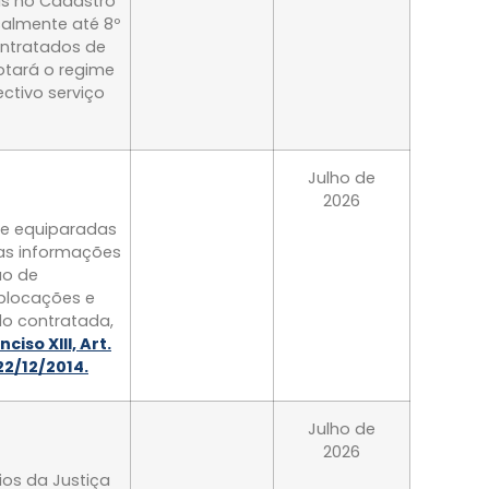
tas no Cadastro
salmente até 8º
ontratados de
dotará o regime
ctivo serviço
Julho de
2026
s e equiparadas
 as informações
ão de
blocações e
o contratada,
Inciso XIII, Art.
22/12/2014.
Julho de
2026
ios da Justiça