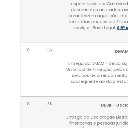
responsáveis por Cartório d
documentos anotados, aver
caracterizem aquisição, inte
realizadas por pessoa físic
serviços. Base Legal:
§ 6º 
8
ISS
DMAM 
Entrega da DMAM - Declaraçã
Municipal de Finanças, pelas 
serviços de arrendamento m
subsequente ao da prestaç
8
ISS
DESIF - Decl
Entrega da Declaração Eletrôni
financeiras e pessoas juríd