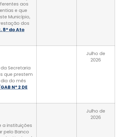
eferentes aos
entias e que
ste Município,
prestação dos
. 8º do Ato
Julho de
2026
 da Secretaria
cas que prestem
) dia do mês
/GAB Nº 2 DE
Julho de
2026
 a instituições
ar pelo Banco