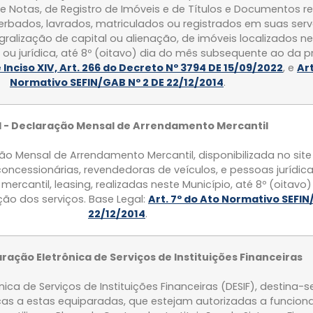
e Notas, de Registro de Imóveis e de Títulos e Documentos r
bados, lavrados, matriculados ou registrados em suas serv
gralização de capital ou alienação, de imóveis localizados ne
a ou jurídica, até 8º (oitavo) dia do mês subsequente ao da 
e Inciso XIV, Art. 266 do Decreto Nº 3794 DE 15/09/2022
, e
Art
Normativo SEFIN/GAB Nº 2 DE 22/12/2014
.
- Declaração Mensal de Arrendamento Mercantil
o Mensal de Arrendamento Mercantil, disponibilizada no site
concessionárias, revendedoras de veículos, e pessoas jurídi
ercantil, leasing, realizadas neste Município, até 8º (oitavo
ão dos serviços. Base Legal:
Art. 7º do Ato Normativo SEFIN
22/12/2014
.
aração Eletrônica de Serviços de Instituições Financeiras
ca de Serviços de Instituições Financeiras (DESIF), destina-se
icas a estas equiparadas, que estejam autorizadas a funcion