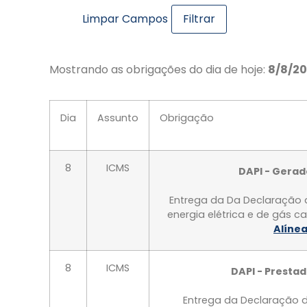
Limpar Campos
Mostrando as obrigações do dia de hoje:
8/8/2
Dia
Assunto
Obrigação
8
ICMS
DAPI - Gerado
Entrega da Da Declaração d
energia elétrica e de gás c
Alínea
8
ICMS
DAPI - Presta
Entrega da Declaração d