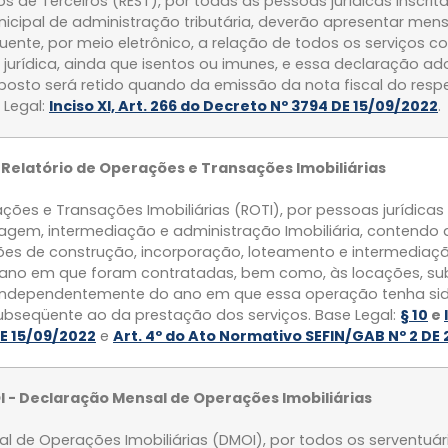
s de Terceiros (REST), por todas as pessoas jurídicas inscri
nicipal de administração tributária, deverão apresentar men
ente, por meio eletrônico, a relação de todos os serviços c
u jurídica, ainda que isentos ou imunes, e essa declaração a
osto será retido quando da emissão da nota fiscal do respe
 Legal:
Inciso XI, Art. 266 do Decreto Nº 3794 DE 15/09/2022
.
 Relatório de Operações e Transações Imobiliárias
ções e Transações Imobiliárias (ROTI), por pessoas jurídica
gem, intermediação e administração Imobiliária, contendo
ções de construção, incorporação, loteamento e intermediaç
o ano em que foram contratadas, bem como, às locações, su
 independentemente do ano em que essa operação tenha sid
subseqüente ao da prestação dos serviços. Base Legal:
§ 10
e
E 15/09/2022
e
Art. 4º do Ato Normativo SEFIN/GAB Nº 2 DE 
 - Declaração Mensal de Operações Imobiliárias
l de Operações Imobiliárias (DMOI), por todos os serventuár