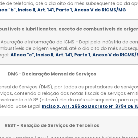
 de telefonia, até o dia oito do mês subsequente ao da ap
nea "b", Inciso II, Art. 141, Parte 1, Anexo V do RICMS/MG
bustíveis e lubrificantes, exceto de combustíveis de orig
Apuração e Informação do ICMS - Dapi pela indústria de com
combustíveis de origem vegetal, até o dia oito do mês subseq
egal:
Alínea "c", Inciso II, Art. 141, Parte 1, Anexo V do RICMS
DMS - Declaração Mensal de Serviços
sal de Serviços (DMS), por todos os prestadores de serviços
rviços, contendo a relação das notas fiscais de serviços emi
nsalmente até 8° (oitavo) dia do mês subsequente, para o
evido. Base Legal:
Inciso X, Art. 266 do Decreto Nº 3794 DE 
REST - Relação de Serviços de Terceiros