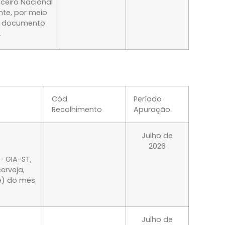
nceiro Nacional
nte, por meio
or documento
.
Cód.
Período
Recolhimento
Apuração
Julho de
2026
- GIA-ST,
erveja,
ve) do mês
Julho de