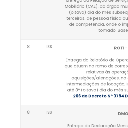
Entrega da Relação de Serviço
Mobiliário (CAE), do órgão mu
(oitavo) dia do mês subsequ
terceiros, de pessoa física o
de competência, onde o imp
tomado. Base
8
ISS
ROTI -
Entrega do Relatório de Opera
que atuem no ramo de correta
relativas às opera
aquisições/alienações, n
intermediações de locação,
até 8º (oitavo) dia do mês 
266 do Decreto Nº 3794 D
8
ISS
DMOI
Entrega da Declaração Mensa