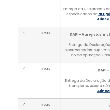
Entrega da Declaração de
especificados no
artigo
Alínea 
9
ICMS
DAPI - Varejistas, i
Entrega da Declaração 
hipermercados, supermer
ao da apuração. Base
9
ICMS
DAPI -
Entrega da Declaração d
transporte, exceto aé
Alínea 
9
ICMS