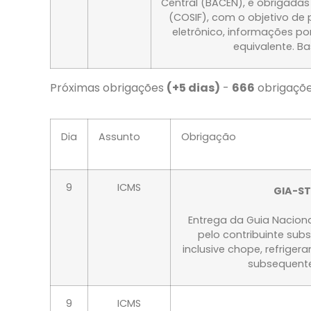
Central (BACEN), e obrigadas 
(COSIF), com o objetivo de
eletrônico, informações po
equivalente. Ba
Próximas obrigações
(+5 dias)
-
666
obrigaçõe
Dia
Assunto
Obrigação
9
ICMS
GIA-ST
Entrega da Guia Naciona
pelo contribuinte subs
inclusive chope, refrige
subsequente
9
ICMS