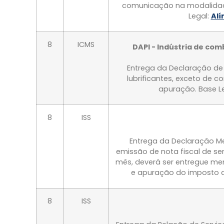
comunicação na modalidade
Legal:
Alí
8
ICMS
DAPI - Indústria de com
Entrega da Declaração de 
lubrificantes, exceto de 
apuração. Base L
8
ISS
Entrega da Declaração Men
emissão de nota fiscal de se
mês, deverá ser entregue me
e apuração do imposto d
8
ISS